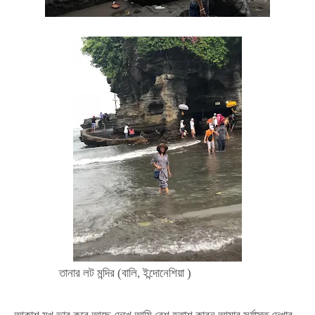
তানার
লট
মন্দির (বালি, ইন্দোনেশিয়া )