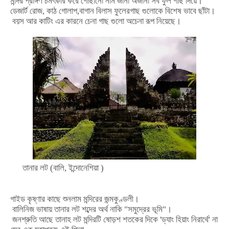
মন্দির
প্রাঙ্গণ
চমৎকার
করে
গোছানো
নাম
জানা
অজানা
সব
ফুল
গাছ
দিয়ে।
ডেজার্ট
রোজ
,
কাঠ
গোলাপ
,
বাগান
বিলাস
ফুলের
গাছ
গুলোকে
বিশেষ
ভাবে
ছাঁটা।
বয়স
আর
কাটিং
এর
কারনে
চেনা
গাছ
গুলো
অচেনা
রূপ
নিয়েছে।
তানার
লট
(বালি, ইন্দোনেশিয়া )
গাইড
কৃষ্ণার
কাছে
শুনলাম
মন্দিরের
জন্মকুণ্ডলী।
বালিনিজ
ভাষায়
তানার
লট
শব্দের
অর্থ
নাকি
"
সমুদ্রের
ভূমি
"
।
জনশ্রুতি
আছে
তানাহ
লট
মন্দিরটি
ষোড়শ
শতকের
দিকে
'
ড্যাং
হিয়াং
নিরার্থে
'
না