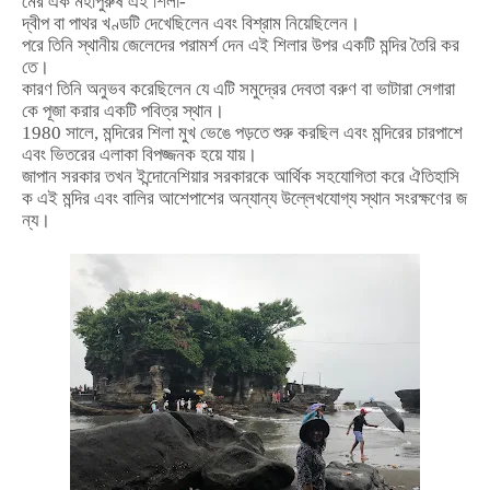
মের
এক
মহাপুরুষ
এই
শিলা
-
দ্বীপ
বা
পাথর
খণ্ডটি
দেখেছিলেন
এবং
বিশ্রাম
নিয়েছিলেন।
পরে
তিনি
স্থানীয়
জেলেদের
পরামর্শ
দেন
এই
শিলার
উপর
একটি
মন্দির
তৈরি
কর
তে।
কারণ
তিনি
অনুভব
করেছিলেন
যে
এটি
সমুদ্রের
দেবতা
বরুণ
বা
ভাটারা
সেগারা
কে
পূজা
করার
একটি
পবিত্র
স্থান।
1980
সালে
,
মন্দিরের
শিলা
মুখ
ভেঙে
পড়তে
শুরু
করছিল
এবং
মন্দিরের
চারপাশে
এবং
ভিতরের
এলাকা
বিপজ্জনক
হয়ে
যায়।
জাপান
সরকার
তখন
ইন্দোনেশিয়ার
সরকারকে
আর্থিক
সহযোগিতা
করে
ঐতিহাসি
ক
এই
মন্দির
এবং
বালির
আশেপাশের
অন্যান্য
উল্লেখযোগ্য
স্থান
সংরক্ষণের
জ
ন্য।