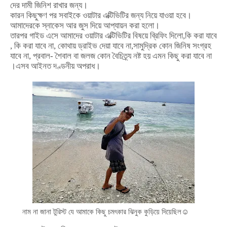
দের
দামী
জিনিশ
রাখার
জন্য।
কারন
কিছুক্ষণ
পর
সবাইকে
ওয়াটার
এক্টিভিটির
জন্য
নিয়ে
যাওয়া
হবে।
আমাদেরকে
স্নাকেস
আর
জুস
দিয়ে
আপ্যায়ন
করা
হলো।
তারপর
গাইড
এসে
আমাদের
ওয়াটার
এক্টিভিটির
বিষয়ে
ব্রিফিং
দিলো
,
কি
করা
যাবে
,
কি
করা
যাবে
না
,
কোথায়
ড্রাইভ
দেয়া
যাবে
না
,
সামুদ্রিক
কোন
জিনিষ
সংগ্রহ
যাবে
না
,
প্রবাল
-
শৈবাল
বা
জলজ
কোন
বৈচিত্র্য
নষ্ট
হয়
এমন
কিছু
করা
যাবে
না
।এসব
আইনত
দণ্ডনীয়
অপরাধ।
নাম না জানা টুরিস্ট যে আমাকে কিছু চমৎকার ঝিনুক কুড়িয়ে দিয়েছিল☺️