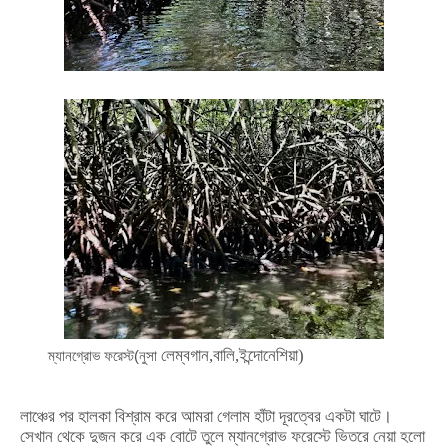
লেম্বগান,বালি,ইন্দোনেশিয়া)
ম্যানগ্রোভ ফরেস্ট(নুসা
লাঞ্চের
পর
হালকা
বিশ্রাম
করে
আমরা
গেলাম
হাঁটা
দূরত্বের
একটা
ঘাটে।
সেখান
থেকে
দুজন
করে
এক
বোটে
তুলে
ম্যানগ্রোভ
ফরেস্টে
ভিতরে
নেয়া
হলো