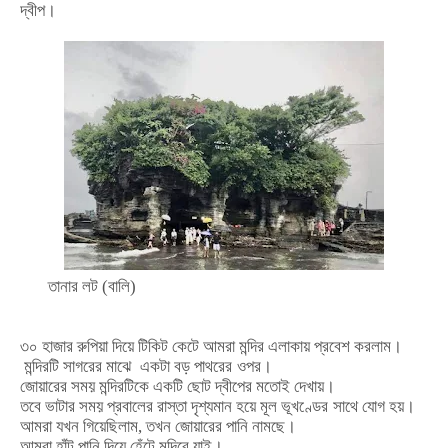
দ্বীপ।
তানার
লট
(বালি)
৩০
হাজার
রুপিয়া
দিয়ে
টিকিট
কেটে
আমরা
মন্দির
এলাকায়
প্রবেশ
করলাম।
মন্দিরটি
সাগরের
মাঝে
একটা
বড়
পাথরের
ওপর
।
জোয়ারের
সময়
মন্দিরটিকে
একটি
ছোট
দ্বীপের
মতোই
দেখায়।
তবে
ভাটার
সময়
প্রবালের
রাস্তা
দৃশ্যমান
হয়ে
মূল
ভূখণ্ডের
সাথে
যোগ
হয়।
আমরা
যখন
গিয়েছিলাম
,
তখন
জোয়ারের
পানি
নামছে।
আমরা
হাঁটু
পানি
দিয়ে
হেঁটে
মন্দিরে
যাই।