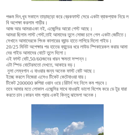
পঞ্চম
দিন
,
খুব
সকালে
তাড়াহুড়ো
করে
ব্রেকফাস্ট
সেরে
একটা
ব্যাকপ্যাক
নিয়ে
ল
বি
অপেক্ষা
করলাম
গাড়ীর।
আজ
আর
আমরা
একা
নই
,
এজেন্সির
আরো
গেস্ট
আছে।
আমরা
ছিলাম
লাস্ট
গেস্ট
,
তাই
আমাদের
তুলে
সোজা
চলে
গেল
একটা
জেটিতে।
সেখানে
আমাদেরকে
পিংক
কালারের
ব্যান্ড
হাতে
লাগিয়ে
দিলো
গাইড।
20/25
মিনিট
অপেক্ষার
পর
হাতের
ব্যান্ডের
ধরে
লাউড
স্পিকারে
কল
করায়
আমা
দের
গাইড
আমাদের
বোটে
তুলে
দিলো।
এই
ফাস্ট
বোট
,50/60
জনের
ধারন
ক্ষমতা
সম্পন্ন।
এটা
স্পিড
বোটের
মতো
দেখতে
,
আকারে
বড়।
নুসা
লেম্বগান
এ
যাওয়ার
জন্য
অনেক
ফাস্ট
বোট
আছে।
ইচ্ছে
করলে
নিজেরা
এসেও
টিকেট
কেটে
যাওয়া
যায়।
টিকেট
200000
রুপিয়া
ওয়ান
ওয়ে।রিটার্ন
সহ
নিলে
কম
পড়বে।
তবে
আমার
মতে
লোকাল
এজেন্সির
সাথে
যাওয়াই
ভালো
বিশেষ
করে
ডে
টুর
যারা
করতে
চান।কারন
দাম
প্রায়
একই
কিন্তু
ঝামেলা
অনেক।