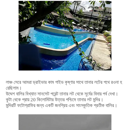
লাঞ্চ
সেরে
আমরা
ড্রাইভার
কাম
গাইড
কৃষ্ণার
সাথে
তানার
লটের
পথে
রওনা
হ
য়েছিলাম।
উদ্দেশ
বালির
বিখ্যাত
সানসেট
পয়েন্ট
তানার
লট
থেকে
সূর্যের
বিদায়
পর্ব
দেখা।
কুটা
থেকে
প্রায়
20
কিলোমিটার
উত্তর
পশ্চিমে
তানার
লট
মন্দির।
মন্দিরটি
ফটোগ্রাফির
জন্য
একটি
জনপ্রিয়
এবং
সাংস্কৃতিক
প্রতীক
বালির।