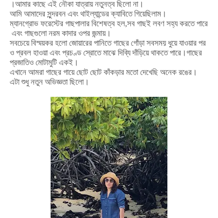
।আমার
কাছে
এই
নৌকা
যাত্রায়
নতুনত্ব
ছিলো
না।
আমি
আমাদের
সুন্দরবন
এবং
থাইল্যান্ডের
ক্যাবিতে
গিয়েছিলাম।
ম্যানগ্রোভ
ফরেস্টের
গাছপালার
বিশেষত্ব
হল
,
সব
গাছই
লবণ
সহ্য
করতে
পারে
এবং
গাছগুলো
নরম
কাদার
ওপর
জন্মায়।
সবচেয়ে
বিস্ময়কর
হলো
জোয়ারের
পানিতে
গাছের
গোঁড়া
সবসময়
ধুয়ে
যাওয়ার
পর
ও
প্রবল
হাওয়া
এবং
প্রচণ্ড
স্রোতে
মাঝে
দিব্যি
দাঁড়িয়ে
থাকতে
পারে।গাছের
প্রজাতিও মোটামুটি একই।
এখানে
আমরা
গাছের
গায়ে
ছোট
ছোট
কাঁকড়ার
মতো
দেখেছি
অনেক
রঙের।
এটা
শুধু
নতুন
অভিজ্ঞতা
ছিলো।