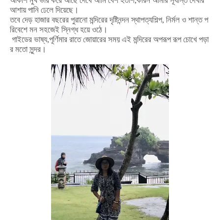
আকাশ
মুখ
ভার
করে
আছে
দেখে
আমি
বেশ
হতাশ
,
কারন
আমার
সূর্যাস্ত
দেখার
আশায়
পানি
ঢেলে
দিয়েছে।
তবে
দেড়
হাজার
বছরের
পুরানো
মন্দিরের
দৃষ্টিনন্দন
স্থাপত্যশিল্প
,
নির্মল
ও
শান্ত
প
রিবেশে
মন
সহজেই
স্নিগ্ধ
হয়ে
ওঠে।
গাইডের
ভাষ্য
,
পূর্ণিমার
রাতে
জোয়ারের
সময়
এই
মন্দিরের
অপরূপ
রূপ
চোখে
পড়া
র
মতো
সুন্দর।