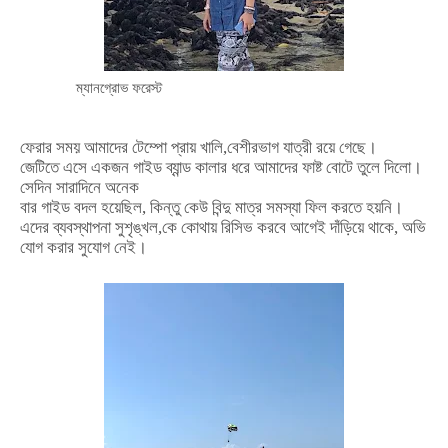
ম্যানগ্রোভ ফরেস্ট
ফেরার
সময়
আমাদের
টেম্পো
প্রায়
খালি
,
বেশীরভাগ
যাত্রী
রয়ে
গেছে।
জেটিতে
এসে
একজন
গাইড
ব্যান্ড
কালার
ধরে
আমাদের
ফাষ্ট
বোটে
তুলে
দিলো।
সেদিন
সারাদিনে
অনেক
বার
গাইড
বদল
হয়েছিল
,
কিন্তু
কেউ
বিন্দু
মাত্র
সমস্যা
ফিল
করতে
হয়নি।
এদের
ব্যবস্থাপনা
সুশৃঙ্খল
,
কে
কোথায়
রিসিভ
করবে
আগেই
দাঁড়িয়ে
থাকে
,
অভি
যোগ
করার
সুযোগ
নেই।