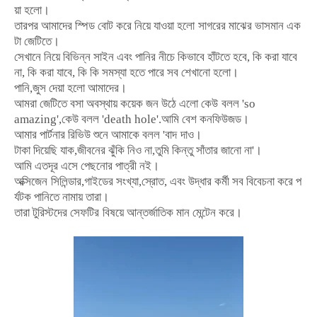
য়া
হলো।
তারপর
আমাদের
স্পিড
বোট
করে
নিয়ে
যাওয়া
হলো
সাগরের
মাঝের
ভাসমান
এক
টা
জেটিতে।
সেখানে
নিয়ে
বিভিন্ন
সাইন
এবং
পানির
নীচে
কিভাবে
হাঁটতে
হবে
,
কি
করা
যাবে
না
,
কি
করা
যাবে
, কি কি সমস্যা হতে পারে
সব
শেখানো
হলো।
পানি
,
জুস
দেয়া
হলো
আমাদের।
আমরা
জেটিতে
বসা
অবস্থায়
কয়েক
জন
উঠে
এলো
কেউ
বলল
'so
amazing',
কেউ
বলল
'death hole'.
আমি
বেশ
কনফিউজড।
আমার
পার্টনার
রিভিউ
শুনে
আমাকে
বলল
'
বাদ
দাও।
টাকা
দিয়েছি
যাক
,
জীবনের
ঝুঁকি
নিও
না
,
তুমি
কিন্তু
সাঁতার
জানো
না
'
।
আমি
এতদূর
এসে
পেছনোর
পাত্রী
নই।
অক্সিজেন
সিলিন্ডার
,
গাইডের
সংখ্যা
,
স্রোত
,
এবং
উদ্ধার
কর্মী
সব
বিবেচনা
করে
প
র্যটক
পানিতে
নামায়
তারা।
তারা
টুরিস্টদের
সেফটির
বিষয়ে
আন্তর্জাতিক
মান
মেন্টেন
করে।