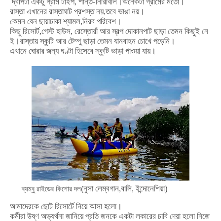
দ্বীপটা
একটু
গ্রাম
টাইপ
,
শান্ত
-
নিরিবিলি।অনেকটা
গ্রামের
মতো।
রাস্তা
এখানের
রাস্তাঘাট
প্রশস্ত
নয়
,
তবে
ভাঙা
নয়।
কেমন
যেন
ছায়াঢাকা
শ্যামল
,
নিরব
পরিবেশ।
কিছু
রিসোর্ট
,
গেস্ট
হাউস
,
রেস্তোরাঁ
আর
স্বল্প
দোকানপাট
ছাড়া
তেমন
কিছুই
নে
ই।রাস্তায়
স্কুটি
আর
টেম্পু
ছাড়া
তেমন
যানবাহন
চোখে
পড়েনি।
এখানে
ঘোরার
জন্য
ঘণ্টা
হিসেবে
স্কুটি
ভাড়া
পাওয়া
যায়।
নুসা
লেম্বগান,বালি, ইন্দোনেশিয়া)
ব্যম্বু রাইডের কিশোর দল(
আমাদেরকে
ছোট
রিসোর্টে
নিয়ে
আসা
হলো।
কর্মীরা
উষ্ণ
অভ্যর্থনা
জানিয়ে
প্রতি
জনকে
একটা
লকারের
চাবি
দেয়া
হলো
নিজে