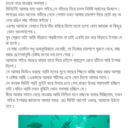
তংকে
মরে
যাওয়ার
অবস্থা।
মিনিটেই
আমার
হাত
ধরল
গাইড
,
সে
সাঁতরে
নিয়ে
চলল
নিদিষ্ট
স্থানের
উদ্দেশে।
সাগরের
যখন
অনেক
গভীরে
নেমে
গেলাম
তখন
আমার
চারপাশ
দিয়ে
ছোট
বড়
অ
নেক
রঙিন
মাছ
সাঁতার
কাটছে।
এরপর
আমাকে
যেখানে
নিয়ে
দাঁড়
করিয়ে
দিলো
মনো
হলো
কোন
জাহাজ
বা
কিছুর
কোন
ধ্বংসাবশেষ।
খুব
স্রোত
তাই
আমি
দাঁড়াতে
পারছিলাম
না
তাই
একটা
রড
ধরে
দাঁড়াতে
ইশারা
দে
য়া
হলো।
যে
মাছ
এতদিন
শুধু
অ্যাকুরিয়ামে
দেখেছি
,
তা
নিজের
চারপাশে
ঘুরতে
দেখে
,
মাছ
ধরার
ছেলেমানুষি
চেষ্টায়
মনের
ভয়
চলে
গেছে।
আমাকে
গাইড
মাছের
খাবার
হাতে
দিয়ে
চাইলে
ব্যালেন্স
রেখে
হাঁটতে
পারি
ইশারা
দিলো।
সে
আমার
ভিডিও
করছে
আমি
মনের
সুখে
মাছের
পিছনে
যাচ্ছি
আর
ধরার
আপ্রা
ণ
চেষ্টায়
আছি।এরমাঝে
আমার
পার্টনার
এসে
যোগ
দিলো
আমার
সাথে।
সে
কয়েক
মিনিট
পরই
কুইট
করে
উপরে
চলে
গেল
,
কারন
উনার
শ্বাসকষ্ট
হচ্ছিল
তাই।যদিও
আমি
তখন
বুঝিনি
কোন
সমস্যা
হচ্ছিল
যে।
ধীরে
আমার
সাহস
বেড়ে
যাওয়ায়
আমি
নিশ্চিত
মনে
মাছকে
খাবার
দিচ্ছিলাম
,
তখন
গাইড
ইশারায়
জানালো
আমার
সময়
30
মিনিট
আগেই
ওভার
,
আমাকে
উঠতে
হবে।