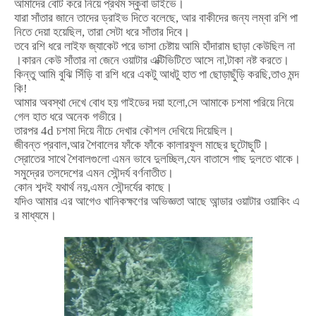
আমাদের
বোট
করে
নিয়ে
প্রথম
স্কুবা
ডাইভে।
যারা
সাঁতার
জানে
তাদের
ড্রাইভ
দিতে
বলেছে
,
আর
বাকীদের
জন্য
লম্বা
রশি
পা
নিতে
দেয়া
হয়েছিল
,
তারা
সেটা
ধরে
সাঁতার
দিবে।
তবে
রশি
ধরে
লাইফ
জ্যাকেট
পরে
ভাসা
চেষ্টায়
আমি
হাঁদারাম
ছাড়া
কেউ
ছিল
না
।কারন
কেউ
সাঁতার
না
জেনে
ওয়াটার
এক্টিভিটিতে
আসে
না
,
টাকা
নষ্ট
করতে।
কিন্তু
আমি
বুঝি
সিঁড়ি
বা
রশি
ধরে
একটু
আধটু
হাত
পা
ছোড়াছুঁড়ি
করছি
,
তাও
মন্দ
কি
!
আমার
অবস্থা
দেখে
বোধ
হয়
গাইডের
দয়া
হলো
,
সে
আমাকে
চশমা
পরিয়ে
নিয়ে
গেল
হাত
ধরে
অনেক
গভীরে।
তারপর
4d
চশমা
দিয়ে
নীচে
দেখার
কৌশল
দেখিয়ে
দিয়েছিল।
জীবন্ত
প্রবাল
,
আর
শৈবালের
ফাঁকে
ফাঁকে
কালারফুল
মাছের
ছুটোছুটি।
স্রোতের
সাথে
শৈবালগুলো
এমন
ভাবে
দুলচ্ছিল
,
যেন
বাতাসে
গাছ
দুলতে
থাকে।
সমুদ্রের
তলদেশের
এমন
সৌন্দর্য
বর্ণনাতীত।
কোন
শব্দই
যথার্থ
নয়
,
এমন
সৌন্দর্যের
কাছে।
যদিও
আমার
এর
আগেও
খানিকক্ষণের
অভিজ্ঞতা
আছে
আন্ডার
ওয়াটার
ওয়াকিং
এ
র
মাধ্যমে।