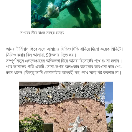
সাগরের নীচে রঙিন মাছের রাজ্যে
আমরা
টার্মিনাল
ফিরে
এলে
আমাদের
ভিডিও
সিডি
বানিয়ে
দিলো
কয়েক
মিনিটে।
ভিডিও
করার
বিল
আলাদা
, 90
ডলার
দিতে
হয়।
সম্পূর্ণ
নতুন
এডভেঞ্চারের
অভিজ্ঞতা
নিয়ে
আমরা
রিসোর্টের
পথে
রওনা
হলাম।
পথে
আমাদের
গাড়ি
একটি
সোনা
-
রুপার
অলঙ্কার
বানানোর
কারখানা
কাম
শো
-
রুমে
থামল।কিন্তু
আমি
কেনাকাটায়
আগ্রহী
নই
দেখে
সময়
নষ্ট
করলাম
না।