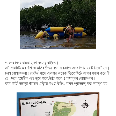
তারপর
নিয়ে
যাওয়া
হলো
ব্যাম্বু
রাইডে।
এটা
প্ল্যাস্টিকের
বাঁশ
আকৃতির
5
জন
বসে
একসাথে
এবং
স্পিড
বোট
দিয়ে
টানে।
চরম
রোমাঞ্চকর
!!
ঢেউের
সাথে
একবার
অনেক
উঁচুতে
উঠে
আবার
ধপাস
করে
নী
চে।মনে
হয়েছিল
এই
ডুবে
যাবো
,
উল্টে
যাবো
!!
অসম্ভব
রোমাঞ্চকর।
তবে
হার্টে
সমস্যা
থাকলে
এড়িয়ে
যাওয়া
উচিৎ
,
কারন
শ্বাসরুদ্ধকর
অবস্থা
হয়।