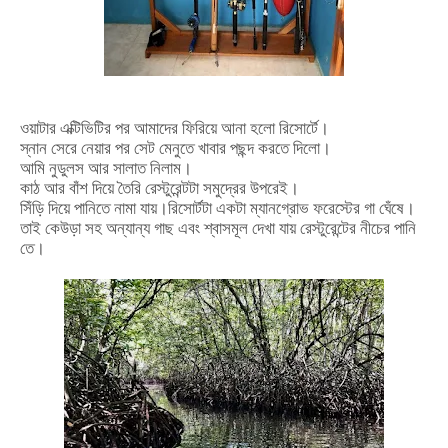
ওয়াটার
এক্টিভিটির
পর
আমাদের
ফিরিয়ে
আনা
হলো
রিসোর্টে।
স্নান
সেরে
নেয়ার
পর
সেট
মেনুতে
খাবার
পছন্দ
করতে
দিলো।
আমি
নুডুলস
আর
সালাত
নিলাম।
কাঠ
আর
বাঁশ
দিয়ে
তৈরি
রেস্টুরেন্টটা
সমুদ্রের
উপরেই।
সিঁড়ি
দিয়ে
পানিতে
নামা
যায়।রিসোর্টটা
একটা
ম্যানগ্রোভ
ফরেস্টের
গা
ঘেঁষে।
তাই
কেউড়া
সহ
অন্যান্য
গাছ
এবং
শ্বাসমূল
দেখা
যায়
রেস্টুরেন্টের
নীচের
পানি
তে।