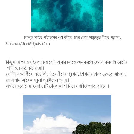
চলন্ত বোটের পাটাতনের 4d কাঁচের উপর থেকে সমুদ্রের নীচের প্রবাল,
শৈবালের ছবি(বালি,ইন্দোনেশিয়া)
কিছুসময়
পর
সবাইকে
নিয়ে
বোট
আবার
চলতে
শুরু
করলে
খেয়াল
করলাম
বোটের
পাটাতনে
4d
কাঁচ
দেয়া।
বোটটা
এখন
ধীরে
চলছে
,
কাঁচ
দিয়ে
নীচের
প্রবাল
,
শৈবাল
দেখতে
দেখতে
আমরা
চ
লে
এলাম
আরেক
স্কুবা
ড্রাইভের
জন্য।
এখানে
বলে
দেয়া
হলো
বোট
থেকে
জাম্প
নিষেধ
পরিবেশগত
কারনে।