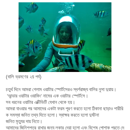
(বালি ভ্রমণের ২য় পর্ব)
চতুর্থ
দিনে
আমরা
গেলাম
ওয়াটার
স্পোর্টসেরও
স্বর্গরাজ্য
বালির
নুসা
দুয়ায়।
'
আন্ডার
ওয়াটার
ওয়াকিং
'
নামের
এক
ওয়াটার
স্পোর্টসে।
সব
ধরনের
ওয়াটার
এক্টিভিটি
যেখান
থেকে
হয়।
আমরা
যাওয়ার
পর
আমাদের
একটা
ফরম
পূরণ
করতে
হলো
ঠিকানা
ছাড়াও
শারীরি
ক
সমস্যা
জনিত
তথ্য
দিতে
হলো।
স্বাক্ষর
করতে
হলো
দুর্ঘটনা
জনিত
মৃত্যুর
দায়
নিতে।
আমাদের
জিনিশপত্র
রাখার
জন্য
লকার
দেয়া
হলো
এবং
বিশেষ
পোশাক
পরতে
দে