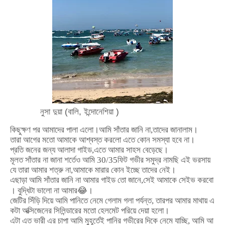
নুসা দুয়া (বালি, ইন্দোনেশিয়া )
কিছুক্ষণ
পর
আমাদের
পালা
এলো।আমি
সাঁতার
জানি
না
,
তাদের
জানালাম।
তারা
আগের
মতো
আমাকে
আশ্বস্ত
করলো
এতে
কোন
সমস্যা
হবে
না।
প্রতি
জনের
জন্য
আলাদা
গাইড
,
এতে
আমার
সাহস
বেড়েছে।
মূলত
সাঁতার
না
জানা
শর্তেও
আমি
30/35
ফিট
গভীর
সমুদ্র
নামছি
এই
ভরসায়
যে
তারা
আমার
শত্রু
না
,
আমাকে
মারার
কোন
ইচ্ছে
তাদের
নেই।
এছাড়া
আমি
সাঁতার
জানি
না
আমার
গাইড
তো
জানে
,
সেই
আমাকে
সেইভ
করবো
।
বুদ্ধিটা
ভালো
না
আমার
😂
।
জেটির
সিঁড়ি
দিয়ে
আমি
পানিতে
নেমে
গেলাম
গলা
পর্যন্ত
,
তারপর
আমার
মাথায়
এ
কটা
অক্সিজেনের
সিলিন্ডারের
মতো
হেলমেট
পরিয়ে
দেয়া
হলো।
এটা
এত
ভারী
এর
চাপা
আমি
মুহূর্তেই
পানির
গভীরের
দিকে
নেমে
যাচ্ছি
,
আমি
আ