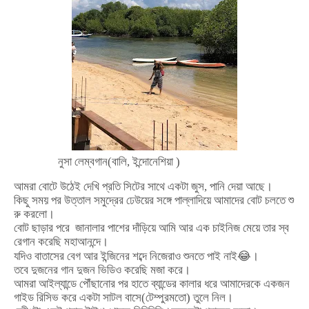
নুসা
লেম্বগান(বালি, ইন্দোনেশিয়া )
আমরা
বোটে
উঠেই
দেখি
প্রতি
সিটের
সাথে
একটা
জুস
,
পানি
দেয়া
আছে।
কিছু
সময়
পর
উত্তাল
সমুদ্রের
ঢেউয়ের
সঙ্গে
পাল্লা
দিয়ে
আমাদের
বোট
চলতে
শু
রু
করলো।
বোট
ছাড়ার
পরে
জানালার
পাশের
দাঁড়িয়ে
আমি
আর
এক
চাইনিজ
মেয়ে
তার
স্ব
রে
গান
করেছি
মহাআনন্দে।
যদিও
বাতাসের
বেগ
আর
ইন্জিনের
শব্দে
নিজেরাও
শুনতে
পাই
নাই
😂
।
তবে
দুজনের
গান
দুজন
ভিডিও
করেছি
মজা
করে।
আমরা
আইল্যান্ডে
পৌঁছানোর
পর
হাতে
ব্যান্ডের
কালার
ধরে
আমাদেরকে
একজন
গাইড
রিসিভ
করে
একটা
সাটল
বাসে
(
টেম্পুর
মতো
)
তুলে
নিল।