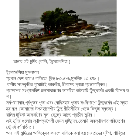
তানার
লট
মন্দির (বালি, ইন্দোনেশিয়া )
ইন্দোনেশিয়া
মুসলমান
প্রধান
দেশ
হলেও
বালিতে
হিন্দু
৮৩
.
৫
%,
মুসলিম
১৩
.
৪
%
।
বালীয়
সংস্কৃতির
পুরোটাই
ভারতীয়
,
চীনাদের
দ্বারা
প্রভাবান্বিত।
প্রদেশের
সংখ্যাগরিষ্ঠ
জনসাধারণের
আচরিত
ধর্মমতটি
হিন্দুধর্মের
একটি
বিশেষ
রূ
প।
সর্বপ্রাণবাদ
,
পূর্বপুরুষ
পূজা
এবং
বোধিসত্ত্ব
পূজার
সংমিশ্রণে
হিন্দুধর্মের
এই
স্বত
ন্ত্র
রূপ।আমাদের
উপমহাদেশীয়
হিন্দু
রীতিনীতির
থেকে
কিছুটা
স্বতন্ত্র।
বালির
টুরিস্ট
আকর্ষণের
মূল
কেন্দ্রে
আছে
প্রাচীন
মন্দির।
এই
মন্দির
গুলোর
স্থাপত্যশৈলী
যেমন
দৃষ্টিনন্দন
,
তেমনি
অবস্থানগত
পরিবেশের
সৌন্দর্য
বর্ণনাতীত।
আর
এই
মন্দিরের
আধিক্যের
কারণে
বালিকে
বলা
হয়
দেবতাদের
দ্বীপ
,
শান্তির