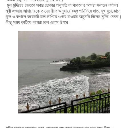
মূল
মন্দিরের
ভেতরে
সবার
ঢোকার
অনুমতি
না
থাকলেও
আমরা
সনাতন
ধর্মাবল
ম্বী
হওয়ায়
আমাদেরকে
তাদের
রীতি
অনুসারে
শুদ্ধ
পানি
দিয়ে
হাত
,
মুখ
ধুয়ে
,
কানে
ফুল
ও
কপালে
কয়েকটি
চাল
লাগিয়ে
ওপরে
যাওয়ার
অনুমতি
দিলেন
মন্দির
সেবক।
কিছু
সময়
কাটিয়ে
আমরা
চলে
এলাম
উপরে।