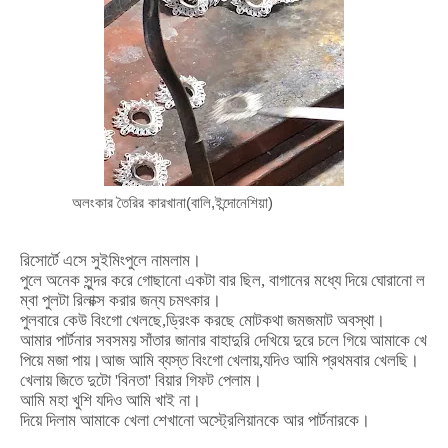
অলংকার তৈরির কারখানা(বালি,ইন্দোনেশিয়া)
রিসোর্টে
এসে
সুইমিংপুলে
নামলাম।
পুলে
অনেক
সুন্দর
করে
গোছানো
একটা
বার
ছিল
,
বাগানের
মধ্যে
দিয়ে
ঘোরানো
ল
ম্বা
পুলটা
রিলাক্স
করার
জন্য
চমৎকার।
পুলবারে
কেউ
বিংগো
খেলছে
,
ড্রিংক
করছে
মোটকথা
জমজমাট
অবস্থা।
আমার
পার্টনার
সবসময়
সাঁতার
জানার
বাহাদুরি
দেখিয়ে
দুরে
চলে
গিয়ে
আমাকে
খে
পিয়ে
মজা
পায়।আজ
আমি
ব্যস্ত
বিংগো
খেলায়
,
যদিও
আমি
প্রথমবার
খেলছি।
খেলায়
জিতে
দুটো
'
বিনতা'
বিয়ার
গিফট
পেলাম।
আমি
মহা
খুশি
যদিও
আমি
খাই
না।
দিয়ে
দিলাম
আমাকে
খেলা
শেখানো
অস্ট্রেলিয়ানকে
আর
পার্টনারকে।