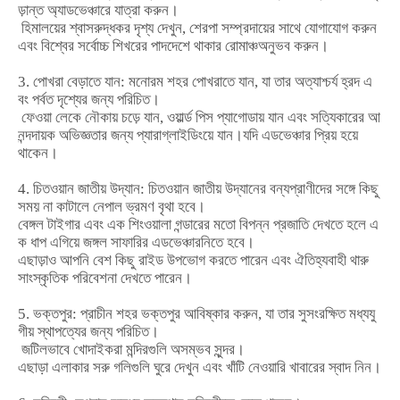
ড়ান্ত
অ্যাডভেঞ্চারে
যাত্রা
করুন।
হিমালয়ের
শ্বাসরুদ্ধকর
দৃশ্য
দেখুন
,
শেরপা
সম্প্রদায়ের
সাথে
যোগাযোগ
করুন
এবং
বিশ্বের
সর্বোচ্চ
শিখরের
পাদদেশে
থাকার
রোমাঞ্চ
অনুভব
করুন।
3.
পোখরা
বেড়াতে
যান
:
মনোরম
শহর
পোখরাতে
যান
,
যা
তার
অত্যাশ্চর্য
হ্রদ
এ
বং
পর্বত
দৃশ্যের
জন্য
পরিচিত।
ফেওয়া
লেকে
নৌকায়
চড়ে
যান
,
ওয়ার্ল্ড
পিস
প্যাগোডায়
যান
এবং
সত্যিকারের
আ
নন্দদায়ক
অভিজ্ঞতার
জন্য
প্যারাগ্লাইডিংয়ে
যান।যদি এডভেঞ্চার প্রিয় হয়ে
থাকেন।
4.
চিতওয়ান
জাতীয়
উদ্যান
:
চিতওয়ান
জাতীয়
উদ্যানের
বন্যপ্রাণীদের
সঙ্গে
কিছু
সময়
না
কাটালে
নেপাল
ভ্রমণ
বৃথা
হবে।
বেঙ্গল
টাইগার
এবং
এক
শিংওয়ালা
গন্ডারের
মতো
বিপন্ন
প্রজাতি
দেখতে
হলে
এ
ক
ধাপ
এগিয়ে
জঙ্গল
সাফারির
এডভেঞ্চার
নিতে
হবে।
এছাড়াও
আপনি
বেশ
কিছু
রাইড
উপভোগ
করতে
পারেন
এবং
ঐতিহ্যবাহী
থারু
সাংস্কৃতিক
পরিবেশনা
দেখতে
পারেন।
5.
ভক্তপুর
:
প্রাচীন
শহর
ভক্তপুর
আবিষ্কার
করুন
,
যা
তার
সুসংরক্ষিত
মধ্যযু
গীয়
স্থাপত্যের
জন্য
পরিচিত।
জটিলভাবে
খোদাই
করা
মন্দিরগুলি
অসম্ভব
সুন্দর।
এছাড়া
এলাকার
সরু
গলিগুলি
ঘুরে
দেখুন
এবং
খাঁটি
নেওয়ারি
খাবারের
স্বাদ
নিন।