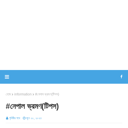
হোম
information
#নেপাল ভ্রমণ(টিপস)
#নেপাল ভ্রমণ(টিপস)
পৃথিবীর পথে
জুন ২০, ২০২৩