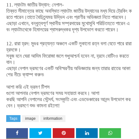
11.
ল্যাংটাং
জাতীয়
উদ্যান
:
নেপাল
-
তিব্বত
সীমান্তের
কাছে
অবস্থিত
ল্যাংটাং
জাতীয়
উদ্যানের
মধ্য
দিয়ে
ট্রেকিং
ক
রতে
পারেন।তাতে
বৈচিত্র্যময়
উদ্ভিদ
এবং
প্রাণীর
অভিজ্ঞতা
নিতে
পারবেন।
এছাড়া
এখানে
,
বন্ধুত্বপূর্ণ
স্থানীয়
সম্প্রদায়ের
মুখোমুখি
পরিচিত
হতে
পারেন
এ
বং
ল্যাংটাংথেকে
হিমালয়ের
শ্বাসরুদ্ধকর
দৃশ্য
উপভোগ
করতে
পারেন।
12.
রারা
হ্রদ
:
মুগুর
প্রত্যন্ত
অঞ্চলে
একটি
লুকানো
রত্ন
বলা
যেতে
পারে
রারা
হ্রদকে।
সবুজ
বনে
ঘেরা
আদিম
ফিরোজা
জলে
শুধু
আশ্চর্য
হবেন
না
,
হ্রদে
বোটিংও
করতে
যান।
এছাড়া
নেপাল
ভ্রমণের
একটি
অবিস্মরণীয়
অভিজ্ঞতার
জন্য
তারার
রাতের
আকা
শের
নীচে
ক্যাম্প
করুন৷
আশা
করি
এই
ভ্রমণ টিপস
গুলো
আপনার
নেপাল
ভ্রমণের
সময়
সহায়তা
করবে।
আশা
করছি
আপনি
নেপালের
সৌন্দর্য
,
সংস্কৃতি
এবং
এডভেঞ্চারের
আনন্দ
উপভোগ
কর
বেন।
ভ্রমণে
শুভ
কামনা
রইলো
!
Tags
image
information