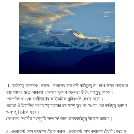
1.
কাঠমান্ডু
অন্বেষণ
করুন
:
নেপালের
রাজধানী
কাঠমান্ডু
না
দেখে
অন্য
শহরে
যা
ওয়া
আমার
মতে
বোকামি।নেপাল
ভ্রমণ
শুরু
করা
উচিৎ
কাঠমুন্ডু
থেকে।
পশুপতিনাথ
এবং
বদ্রীনাথের
আইকনিক
মন্দিরগুলি
দেখার
মতো।
এছাড়া
ঐতিহাসিক
দরবার
স্কোয়ারের
চারপাশে
ঘুরে
না
দেখলে
তো
কাঠমুন্ডু
ভ্রমণ
অসম্পূর্ণ
থেকে
যাবে।
নেপালের
স্থানীয়
সংস্কৃতি
সম্পর্কে
জানা
জন্য
কাঠমুন্ডু
উত্তম
জায়গা।
2.
এভারেস্ট
বেস
ক্যাম্পে
ট্রেক
করুন
:
এভারেস্ট
বেস
ক্যাম্পে
ট্রেকিং
করে
চূ