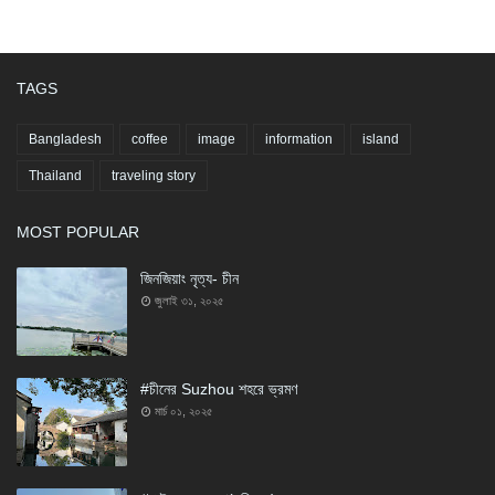
TAGS
Bangladesh
coffee
image
information
island
Thailand
traveling story
MOST POPULAR
জিনজিয়াং নৃত্য- চীন
জুলাই ৩১, ২০২৫
#চীনের Suzhou শহরে ভ্রমণ
মার্চ ০১, ২০২৫