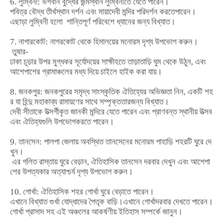
6.
লুম্বিনী
:
ভগবান
বুদ্ধের
জন্মস্থান
লুম্বিনীতে
যেতে
পারেন।
পবিত্র
বৌদ্ধ
তীর্থস্থান
দর্শন
এবং
মায়াদেবী
মন্দির
পরিদর্শন
করতে
পারেন।
এছাড়া
লুম্বিনী
হলো
শান্তিপূর্ণ
পরিবেশে
ধ্যানের
জন্য
বিখ্যাত।
7.
নাগারকোট
:
নাগরকোট
থেকে
হিমালয়ের
মনোরম
দৃশ্য
উপভোগ
করুন।
তুষার
-
ঢাকা
চূড়ার
উপর
মুগ্ধকর
সূর্যোদয়ের
সাক্ষী
হতে
তাড়াতাড়ি
ঘুম
থেকে
উঠুন
,
এবং
আশেপাশের
গ্রামাঞ্চলের
মধ্য
দিয়ে
চাইলে
হাইক
করা
যায়।
8.
জনকপুর
:
জনকপুরের
সমৃদ্ধ
সাংস্কৃতিক
ঐতিহ্যের
অভিজ্ঞতা
নিন
,
একটি
শহ
র
যা
হিন্দু
মহাকাব্য
রামায়ণের
সাথে
সম্পৃক্ততার
জন্য
বিখ্যাত।
দেবী
সীতাকে
উত্সর্গীকৃত
জানকী
মন্দিরে
যেতে
পারেন
এবং
প্রাণবন্ত
স্থানীয়
উত্সব
এবং
ঐতিহ্যগুলি
উপভোগ
করতে
পারেন।
9.
তানসেন
:
পালপা
জেলায়
অবস্থিত
তানসেনের
মনোরম
পাহাড়ি
শহরটি
ঘুরে
দে
খুন।
এর
গলিত
রাস্তায়
ঘুরে
বেড়ান
,
ঐতিহাসিক
তানসেন
দরবার
দেখুন
এবং
আশেপা
শের
উপত্যকার
অত্যাশ্চর্য
দৃশ্য
উপভোগ
করুন।
10.
গোর্খা
:
ঐতিহাসিক
শহর
গোর্খা
ঘুরে
বেড়াতে
পারেন।
এখানে
বিখ্যাত
গুর্খা
যোদ্ধাদের
পৈতৃক
বাড়ি।এখানে
গোর্খা
দরবার
দেখতে
পারেন।
গোর্খা
প্রাসাদ
সহ
এই
অঞ্চলের
আকর্ষণীয়
ইতিহাস
সম্পর্কে
জানুন।